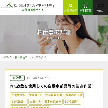
お仕事検索
WEB応募
Menu
お仕事の詳細
JOB DETAIL
HOME
お仕事検索
お仕事の詳細
正社員
お仕事No.M8685
NC旋盤を使用しての自動車部品等の製造作業
交通費支給
未経験OK
社会保険完備
長期のお仕事
20代活躍中
土日休み
長期休暇あり
30代活躍中