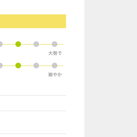
●
●
●
●
●
●
●
●