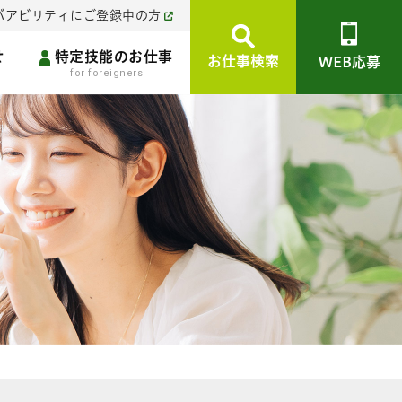
バアビリティにご登録中の方
せ
特定技能のお仕事
お仕事検索
WEB応募
for foreigners